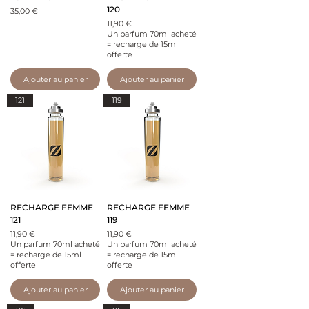
120
Prix
35,00 €
Prix
11,90 €
Un parfum 70ml acheté
= recharge de 15ml
offerte
Ajouter au panier
Ajouter au panier
121
119
RECHARGE FEMME
RECHARGE FEMME
121
119
Prix
Prix
11,90 €
11,90 €
Un parfum 70ml acheté
Un parfum 70ml acheté
= recharge de 15ml
= recharge de 15ml
offerte
offerte
Ajouter au panier
Ajouter au panier