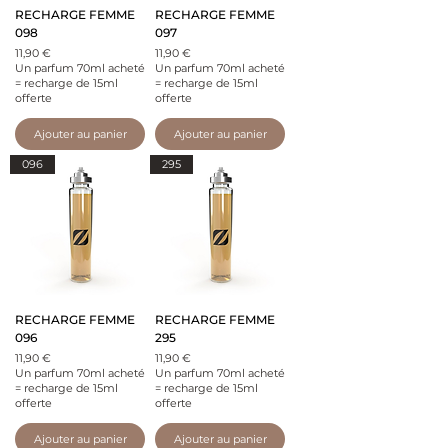
RECHARGE FEMME
RECHARGE FEMME
098
097
Prix
Prix
11,90 €
11,90 €
Un parfum 70ml acheté
Un parfum 70ml acheté
= recharge de 15ml
= recharge de 15ml
offerte
offerte
Ajouter au panier
Ajouter au panier
096
295
RECHARGE FEMME
RECHARGE FEMME
096
295
Prix
Prix
11,90 €
11,90 €
Un parfum 70ml acheté
Un parfum 70ml acheté
= recharge de 15ml
= recharge de 15ml
offerte
offerte
Ajouter au panier
Ajouter au panier