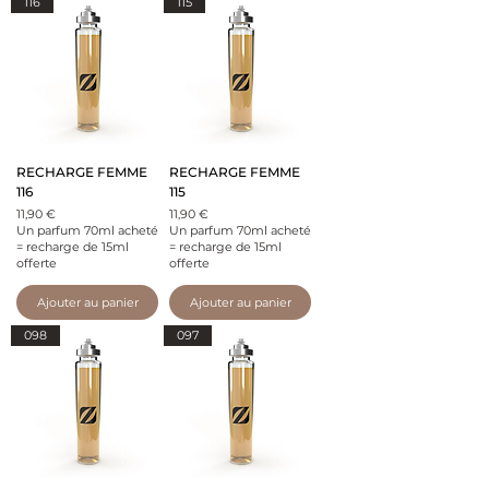
116
115
RECHARGE FEMME
RECHARGE FEMME
116
115
Prix
Prix
11,90 €
11,90 €
Un parfum 70ml acheté
Un parfum 70ml acheté
= recharge de 15ml
= recharge de 15ml
offerte
offerte
Ajouter au panier
Ajouter au panier
098
097