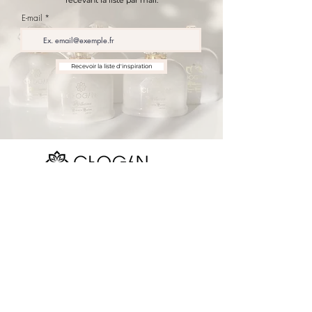
recevant la liste par mail.
E-mail
Recevoir la liste d'inspiration
Nos réseaux sociaux
Site map
La boutique
Parfums Chogan
Réserver
Devenir consultant