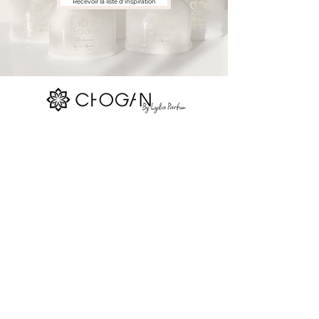
Recevoir la liste d'inspiration
Nos réseaux sociaux
Site map
La boutique
Parfums Chogan
Réserver
Devenir consultant
Contact
Blog
Gift Card