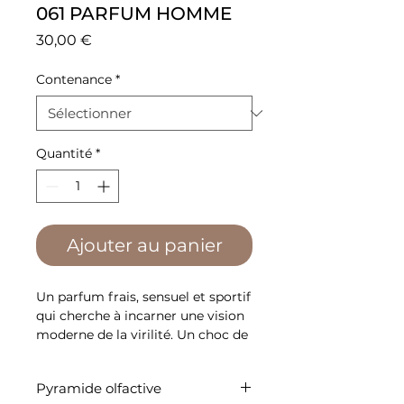
061 PARFUM HOMME
Prix
30,00 €
Contenance
*
Quantité
*
Ajouter au panier
Un parfum frais, sensuel et sportif
qui cherche à incarner une vision
moderne de la virilité. Un choc de
sensations contrastées, où
l'exaltation de la fraîcheur des
Pyramide olfactive
notes de tête s'oppose à la