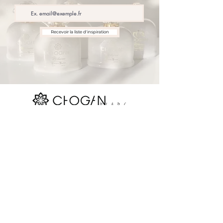
Recevoir la liste d'inspiration
Nos réseaux sociaux
Site map
La boutique
Parfums Chogan
Réserver
Devenir consultant
Contact
Blog