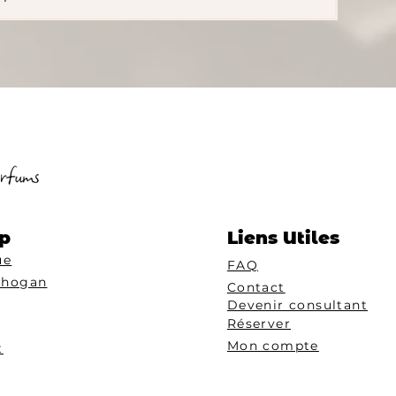
p
Liens Utiles
ue
FAQ
Chogan
Contact
Devenir consultant
Réserver
Mon compte
t