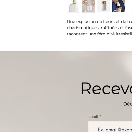
Une explosion de fleurs et de f
charismatiques, raffinées et fa
racontent une féminité irrésisti
Les notes de tête hespéridées 
floral composé de Jasmin, de Né
Magnolia, de Rose de mai, de Pi
caractérisé par des senteurs f
montre la combinaison des notes
Recevo
Famille olfactive : Oriental vanil
Déc
E-mail