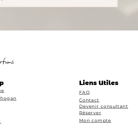
p
Liens Utiles
ue
FAQ
Chogan
Contact
Devenir consultant
Réserver
Mon compte
t