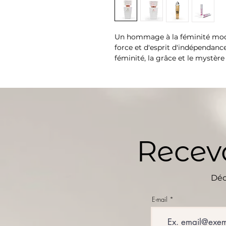
Un hommage à la féminité mode
force et d'esprit d'indépendance
féminité, la grâce et le mystère
voluptueux, intense et doux. Un
de cassis, chypre, bois.
Un parfum qui offre l'irrésistib
pour les femmes passionnées e
Famille olfactive : Chypré fruité
Recevo
Déc
E-mail