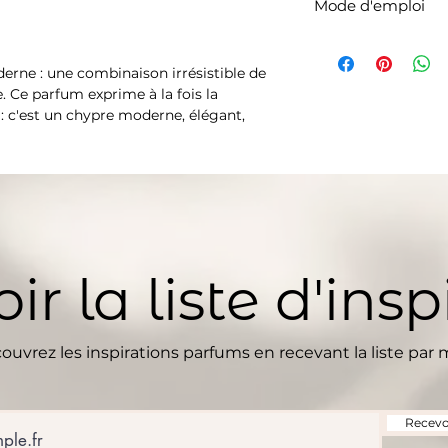
benzylalcohol, linal
Mode d'emploi
incandescent. Évite
limon peel oil, van
Tenir horsde portée
Agitez le parfum av
cablin oil, hexyl ci
Expiration : 36 mo
(une petite quanti
geraniol,cinnamyl 
rne : une combinaison irrésistible de
les zones que vous
citronellol, dimeth
. Ce parfum exprime à la fois la
acetate, beta caryo
 : c'est un chypre moderne, élégant,
eugenol, alpha-ter
e combinaison de trois accords : nectar
Cette liste d'ingréd
modifications, veui
produit acheté.
le combinaison de la grâce et de la force
t dynamiques.
ir la liste d'insp
ouvrez les inspirations parfums en recevant la liste par m
Recevoi