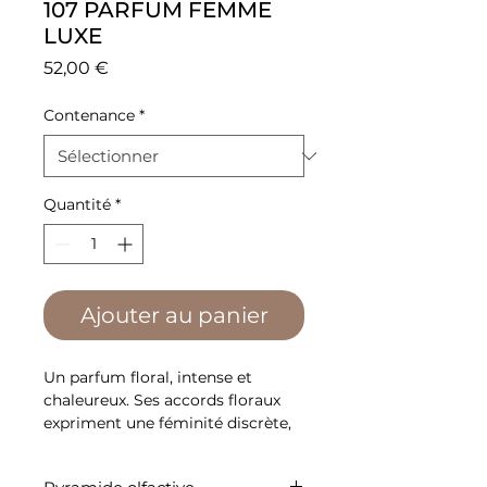
107 PARFUM FEMME
LUXE
Prix
52,00 €
Contenance
*
Quantité
*
Ajouter au panier
Un parfum floral, intense et
chaleureux. Ses accords floraux
expriment une féminité discrète,
tandis que les notes de fond
persistantes révèlent une