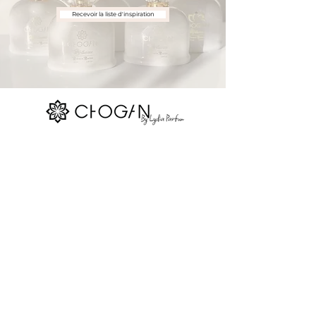
Recevoir la liste d'inspiration
Nos réseaux sociaux
Site map
La boutique
Parfums Chogan
Réserver
Devenir consultant
Contact
Blog
Gift Card