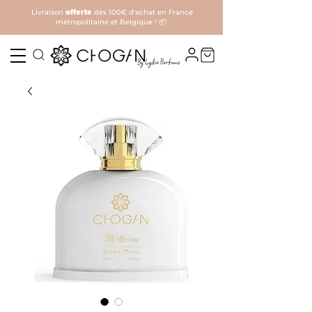
Livraison
offerte
dès 100€ d'achat en France
métropolitaine et Belgique ! 📦