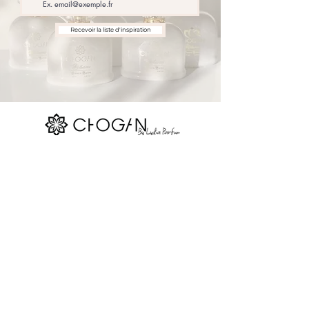
fougère
Recevoir la liste d'inspiration
Nos réseaux sociaux
Site map
La boutique
Parfums Chogan
Réserver
Devenir consultant
Contact
Blog
Gift Card