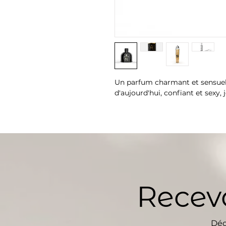
Un parfum charmant et sensue
d'aujourd'hui, confiant et sexy, j
Ce parfum boisé s'ouvre sur des
de Citron d'Amalfi, qui captive
Dans les notes de cœur, c'est le
qui prédomine. Dans les notes d
semêlant à la riche essence du 
intensité
Recevo
Famille olfactive : Boisé aroma
Déc