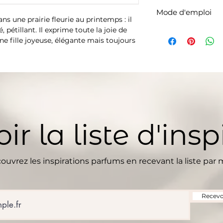
Ne pas vaporiser s
alcohol, eugenol, ci
Mode d'emploi
incandescent. Évite
 une prairie fleurie au printemps : il
Cette liste d'ingréd
Tenir horsde portée
é, pétillant. Il exprime toute la joie de
Agitez le parfum av
modifications, veui
Expiration : 36 mo
e fille joyeuse, élégante mais toujours
(une petite quanti
produit acheté.
peu irrévérencieuse.
les zones que vous
as sans étui
ir la liste d'insp
ouvrez les inspirations parfums en recevant la liste par m
Recevoi