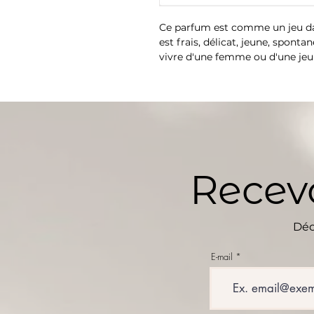
Ce parfum est comme un jeu dans
est frais, délicat, jeune, spontan
vivre d'une femme ou d'une jeun
libre, gaie et parfois même un 
Famille olfactive : Chypré fruité
⚠️ Les recharges ne s'utilisent p
Recevo
Déc
E-mail