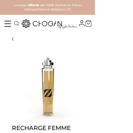
Livraison
offerte
dès 100€ d'achat en France
métropolitaine et Belgique ! 📦
RECHARGE FEMME