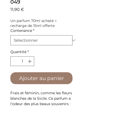
049
Prix
11,90 €
Un parfum 70ml acheté =
recharge de 15ml offerte
Contenance
*
Quantité
*
Ajouter au panier
Frais et féminin, comme les fleurs
blanches de la Sicile. Ce parfum a
l'odeur des plus beaux souvenirs :
un amour innocent, frais et pur,
destiné à rester jeune pour