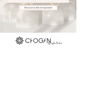
Recevoir la liste d'inspiration
Nos réseaux sociaux
Site map
La boutique
Parfums Chogan
Réserver
Devenir consultant
Contact
Blog
Gift Card