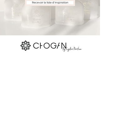
Recevoir la liste d'inspiration
Nos réseaux sociaux
Site map
La boutique
Parfums Chogan
Réserver
Devenir consultant
Contact
Blog
Gift Card