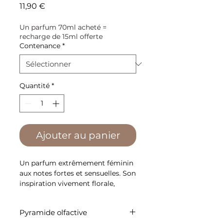
Prix
11,90 €
Un parfum 70ml acheté =
recharge de 15ml offerte
Contenance
*
Quantité
*
Ajouter au panier
Un parfum extrêmement féminin
aux notes fortes et sensuelles. Son
inspiration vivement florale,
caractérisée par la fleur d'
Osmanthus, la Rose et la Pivoine,
Pyramide olfactive
est réchauffée en fond par des