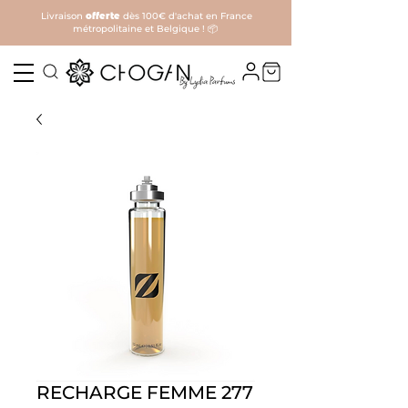
Livraison
offerte
dès 100€ d'achat en France
métropolitaine et Belgique ! 📦
RECHARGE FEMME 277