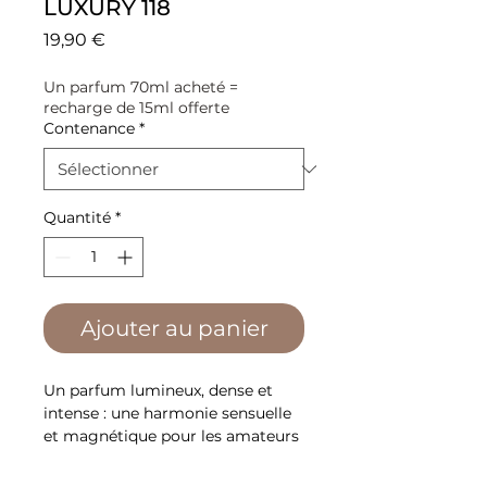
LUXURY 118
Prix
19,90 €
Un parfum 70ml acheté =
recharge de 15ml offerte
Contenance
*
Quantité
*
Ajouter au panier
Un parfum lumineux, dense et
intense : une harmonie sensuelle
et magnétique pour les amateurs
de senteurs douces et
enveloppantes. Il caresse la peau