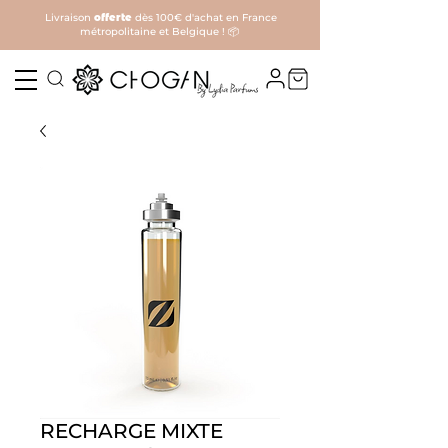
Livraison
offerte
dès 100€ d'achat en France
métropolitaine et Belgique ! 📦
RECHARGE MIXTE