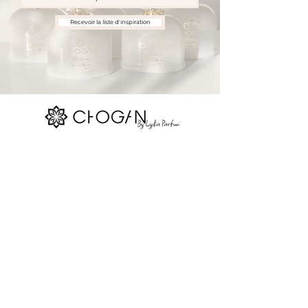
Recevoir la liste d'inspiration
Nos réseaux sociaux
Site map
La boutique
Parfums Chogan
Réserver
Devenir consultant
Contact
Blog
Gift Card