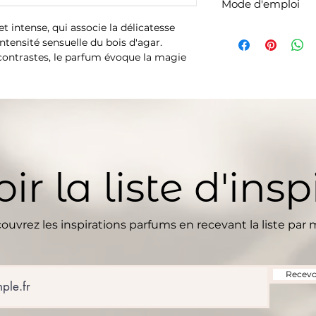
Cette liste d'ingréd
Mode d'emploi
incandescent. Évite
modifications, veui
Tenir horsde portée
et intense, qui associe la délicatesse
Agitez le parfum av
produit acheté.
Expiration : 36 mo
intensité sensuelle du bois d'agar.
(une petite quanti
 contrastes, le parfum évoque la magie
les zones que vous
isent les voyageurs avec des notes
d'élégantes touches de roses, cachées
pas sans étui
ir la liste d'insp
ouvrez les inspirations parfums en recevant la liste par m
Recevoi