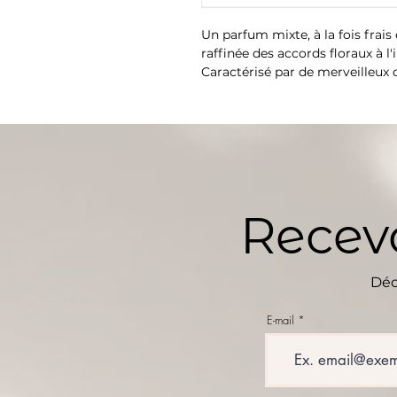
Un parfum mixte, à la fois frais 
raffinée des accords floraux à l'
Caractérisé par de merveilleux
des déserts lointains, qui sédu
orientales de bois précieux et 
dans leurs oasis.
Famille olfactive : Ambré floral
⚠️ Les recharges ne s'utilisent 
Recevo
Déc
E-mail